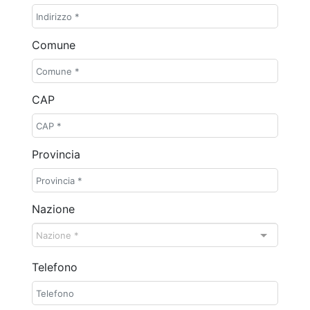
Comune
CAP
Provincia
Nazione
Nazione *
Nazione *
Telefono